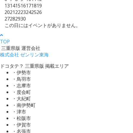
13
14
15
16
17
18
19
20
21
22
23
24
25
26
27
28
29
30
この日にはイベントがありません。
TOP
三重県版 運営会社
株式会社 ゼンリン東海
ドコタテ？ 三重県版 掲載エリア
・伊勢市
・鳥羽市
・志摩市
・度会町
・大紀町
・南伊勢町
・津市
・松阪市
・伊賀市
・名張市