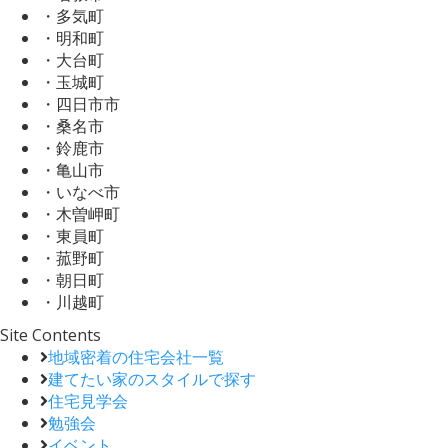
・多気町
・明和町
・大台町
・玉城町
・四日市市
・桑名市
・鈴鹿市
・亀山市
・いなべ市
・木曽岬町
・東員町
・菰野町
・朝日町
・川越町
Site Contents
地域密着の住宅会社一覧
建てたい家のスタイルで探す
住宅見学会
勉強会
イベント