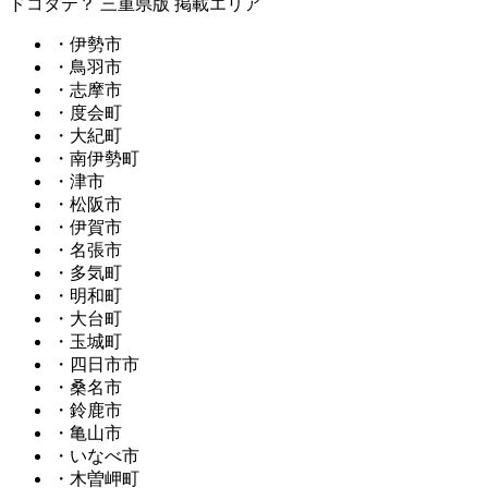
ドコタテ？ 三重県版 掲載エリア
・伊勢市
・鳥羽市
・志摩市
・度会町
・大紀町
・南伊勢町
・津市
・松阪市
・伊賀市
・名張市
・多気町
・明和町
・大台町
・玉城町
・四日市市
・桑名市
・鈴鹿市
・亀山市
・いなべ市
・木曽岬町