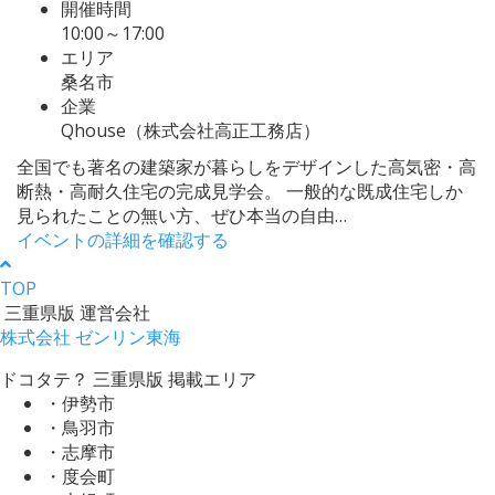
開催時間
10:00～17:00
エリア
桑名市
企業
Qhouse（株式会社高正工務店）
全国でも著名の建築家が暮らしをデザインした高気密・高
断熱・高耐久住宅の完成見学会。 一般的な既成住宅しか
見られたことの無い方、ぜひ本当の自由…
イベントの詳細を確認する
TOP
三重県版 運営会社
株式会社 ゼンリン東海
ドコタテ？ 三重県版 掲載エリア
・伊勢市
・鳥羽市
・志摩市
・度会町