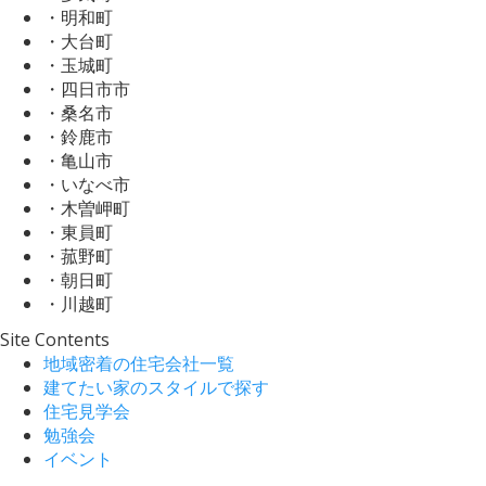
・明和町
・大台町
・玉城町
・四日市市
・桑名市
・鈴鹿市
・亀山市
・いなべ市
・木曽岬町
・東員町
・菰野町
・朝日町
・川越町
Site Contents
地域密着の住宅会社一覧
建てたい家のスタイルで探す
住宅見学会
勉強会
イベント