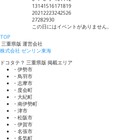
13
14
15
16
17
18
19
20
21
22
23
24
25
26
27
28
29
30
この日にはイベントがありません。
TOP
三重県版 運営会社
株式会社 ゼンリン東海
ドコタテ？ 三重県版 掲載エリア
・伊勢市
・鳥羽市
・志摩市
・度会町
・大紀町
・南伊勢町
・津市
・松阪市
・伊賀市
・名張市
・多気町