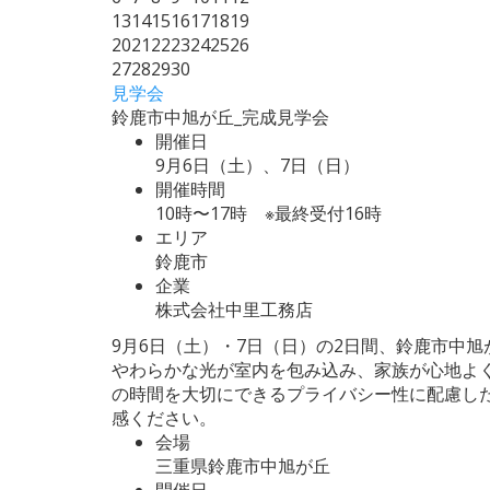
13
14
15
16
17
18
19
20
21
22
23
24
25
26
27
28
29
30
見学会
鈴鹿市中旭が丘_完成見学会
開催日
9月6日（土）、7日（日）
開催時間
10時〜17時 ※最終受付16時
エリア
鈴鹿市
企業
株式会社中里工務店
9月6日（土）・7日（日）の2日間、鈴鹿市中
やわらかな光が室内を包み込み、家族が心地よ
の時間を大切にできるプライバシー性に配慮し
感ください。
会場
三重県鈴鹿市中旭が丘
開催日