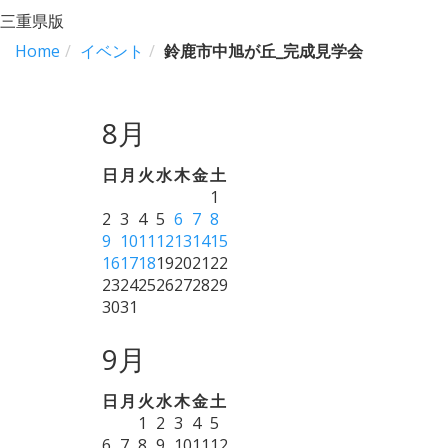
三重県版
Home
イベント
鈴鹿市中旭が丘_完成見学会
8月
日
月
火
水
木
金
土
1
2
3
4
5
6
7
8
9
10
11
12
13
14
15
16
17
18
19
20
21
22
23
24
25
26
27
28
29
30
31
9月
日
月
火
水
木
金
土
1
2
3
4
5
6
7
8
9
10
11
12