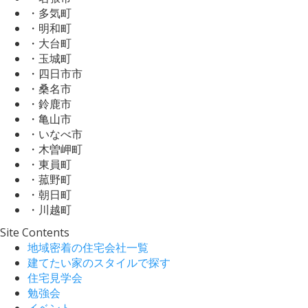
・多気町
・明和町
・大台町
・玉城町
・四日市市
・桑名市
・鈴鹿市
・亀山市
・いなべ市
・木曽岬町
・東員町
・菰野町
・朝日町
・川越町
Site Contents
地域密着の住宅会社一覧
建てたい家のスタイルで探す
住宅見学会
勉強会
イベント