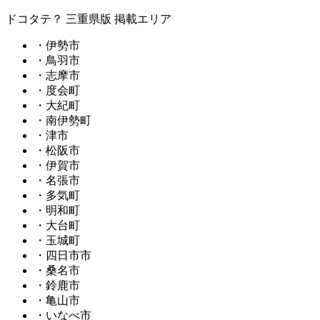
ドコタテ？ 三重県版 掲載エリア
・伊勢市
・鳥羽市
・志摩市
・度会町
・大紀町
・南伊勢町
・津市
・松阪市
・伊賀市
・名張市
・多気町
・明和町
・大台町
・玉城町
・四日市市
・桑名市
・鈴鹿市
・亀山市
・いなべ市