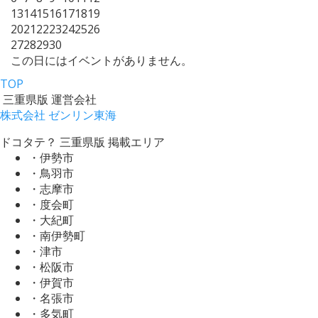
13
14
15
16
17
18
19
20
21
22
23
24
25
26
27
28
29
30
この日にはイベントがありません。
TOP
三重県版 運営会社
株式会社 ゼンリン東海
ドコタテ？ 三重県版 掲載エリア
・伊勢市
・鳥羽市
・志摩市
・度会町
・大紀町
・南伊勢町
・津市
・松阪市
・伊賀市
・名張市
・多気町