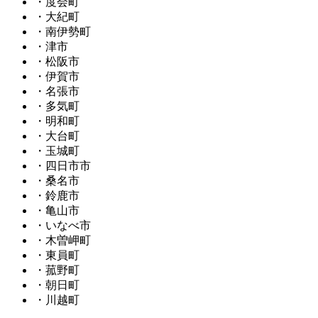
・度会町
・大紀町
・南伊勢町
・津市
・松阪市
・伊賀市
・名張市
・多気町
・明和町
・大台町
・玉城町
・四日市市
・桑名市
・鈴鹿市
・亀山市
・いなべ市
・木曽岬町
・東員町
・菰野町
・朝日町
・川越町