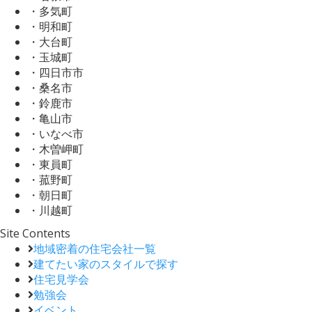
・多気町
・明和町
・大台町
・玉城町
・四日市市
・桑名市
・鈴鹿市
・亀山市
・いなべ市
・木曽岬町
・東員町
・菰野町
・朝日町
・川越町
Site Contents
地域密着の住宅会社一覧
建てたい家のスタイルで探す
住宅見学会
勉強会
イベント