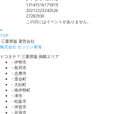
13
14
15
16
17
18
19
20
21
22
23
24
25
26
27
28
29
30
この日にはイベントがありません。
TOP
三重県版 運営会社
株式会社 ゼンリン東海
ドコタテ？ 三重県版 掲載エリア
・伊勢市
・鳥羽市
・志摩市
・度会町
・大紀町
・南伊勢町
・津市
・松阪市
・伊賀市
・名張市