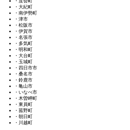
・度会町
・大紀町
・南伊勢町
・津市
・松阪市
・伊賀市
・名張市
・多気町
・明和町
・大台町
・玉城町
・四日市市
・桑名市
・鈴鹿市
・亀山市
・いなべ市
・木曽岬町
・東員町
・菰野町
・朝日町
・川越町