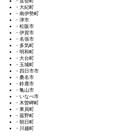
・度会町
・大紀町
・南伊勢町
・津市
・松阪市
・伊賀市
・名張市
・多気町
・明和町
・大台町
・玉城町
・四日市市
・桑名市
・鈴鹿市
・亀山市
・いなべ市
・木曽岬町
・東員町
・菰野町
・朝日町
・川越町