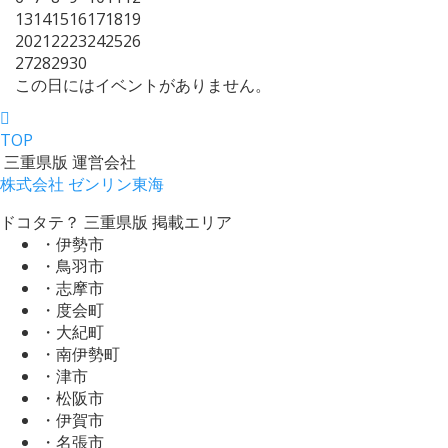
13
14
15
16
17
18
19
20
21
22
23
24
25
26
27
28
29
30
この日にはイベントがありません。
TOP
三重県版 運営会社
株式会社 ゼンリン東海
ドコタテ？ 三重県版 掲載エリア
・伊勢市
・鳥羽市
・志摩市
・度会町
・大紀町
・南伊勢町
・津市
・松阪市
・伊賀市
・名張市