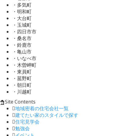
・多気町
・明和町
・大台町
・玉城町
・四日市市
・桑名市
・鈴鹿市
・亀山市
・いなべ市
・木曽岬町
・東員町
・菰野町
・朝日町
・川越町
Site Contents
地域密着の住宅会社一覧
建てたい家のスタイルで探す
住宅見学会
勉強会
イベント