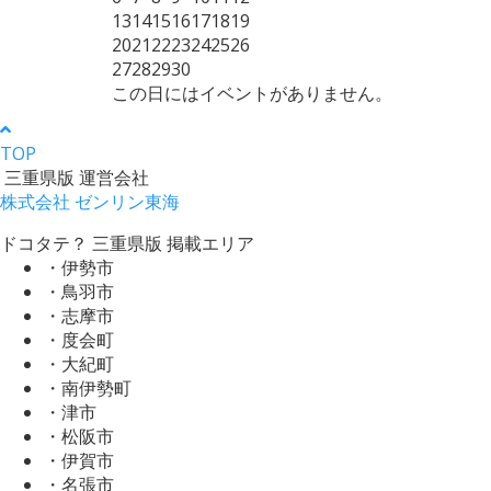
13
14
15
16
17
18
19
20
21
22
23
24
25
26
27
28
29
30
この日にはイベントがありません。
TOP
三重県版 運営会社
株式会社 ゼンリン東海
ドコタテ？ 三重県版 掲載エリア
・伊勢市
・鳥羽市
・志摩市
・度会町
・大紀町
・南伊勢町
・津市
・松阪市
・伊賀市
・名張市