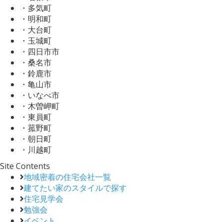
・多気町
・明和町
・大台町
・玉城町
・四日市市
・桑名市
・鈴鹿市
・亀山市
・いなべ市
・木曽岬町
・東員町
・菰野町
・朝日町
・川越町
Site Contents
地域密着の住宅会社一覧
建てたい家のスタイルで探す
住宅見学会
勉強会
イベント